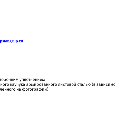
stongrup.ru
торонним уплотнением
ьного каучука армированного листовой сталью (в зависимо
вленного на фотографии)