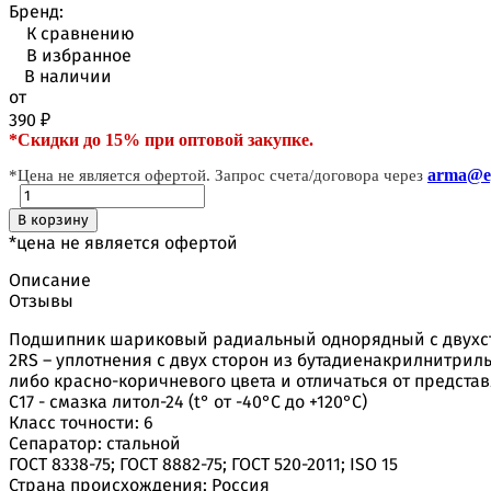
Бренд:
К сравнению
В избранное
В наличии
от
390
₽
*Скидки до 15% при оптовой закупке.
arma@ep
*Цена не является офертой. Запрос счета/договора через
В корзину
*цена не является офертой
Описание
Отзывы
Подшипник шариковый радиальный однорядный с двухс
2RS – уплотнения с двух сторон из бутадиенакрилнитрил
либо красно-коричневого цвета и отличаться от предста
С17 - смазка литол-24 (t° от -40°С до +120°С)
Класс точности: 6
Сепаратор: стальной
ГОСТ 8338-75; ГОСТ 8882-75; ГОСТ 520-2011; ISO 15
Страна происхождения: Россия