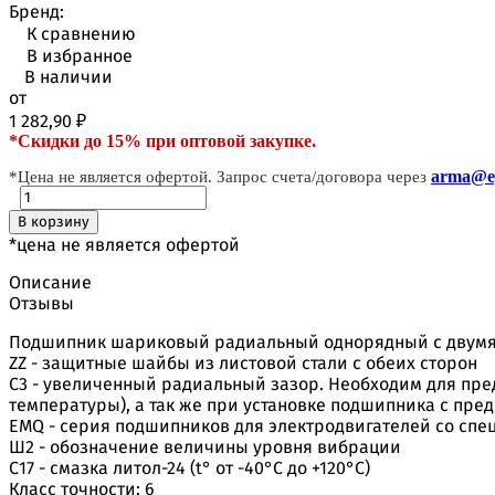
Бренд:
К сравнению
В избранное
В наличии
от
1 282,90
₽
*Скидки до 15% при оптовой закупке.
arma@ep
*Цена не является офертой. Запрос счета/договора через
В корзину
*цена не является офертой
Описание
Отзывы
Подшипник шариковый радиальный однорядный с двум
ZZ - защитные шайбы из листовой стали с обеих сторон
C3 - увеличенный радиальный зазор. Необходим для пре
температуры), а так же при установке подшипника с пред
EMQ - серия подшипников для электродвигателей со сп
Ш2 - обозначение величины уровня вибрации
С17 - смазка литол-24 (t° от -40°С до +120°С)
Класс точности: 6